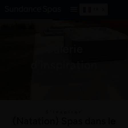
Skip
to
FR
content
Galerie
d'inspiration
S'inspirer
(Natation) Spas dans le