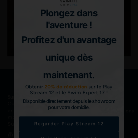
Plongez dans
l'aventure !
Profitez d'un avantage
unique dès
maintenant.
Obtenir
20% de réduction
sur le Play
Stream 12 et le Swim Expert 17 !
Disponible directement depuis le showroom
Oubliez tout ce qui vous
Liens
Plus
pour votre domicile.
entoure pendant un
rapides
d'informations
®
Sundance
Brochures,
moment dans un spa
®
Spas
manuels,
Regarder Play Stream 12
Sundance
.
etc.
Trouver un revendeur
Spas de
ici