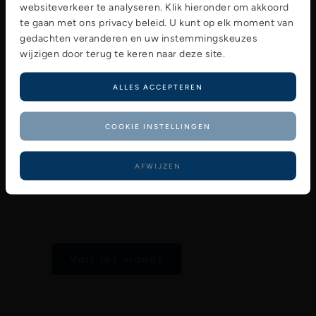
websiteverkeer te analyseren. Klik hieronder om akkoord
te gaan met ons privacy beleid. U kunt op elk moment van
gedachten veranderen en uw instemmingskeuzes
wijzigen door terug te keren naar deze site.
ALLES ACCEPTEREN
Vidéos
COOKIE INSTELLINGEN
Notre galerie de vidéos vous fournit
toute une série d'informations utiles
AFWIJZEN
sur votre spa. Des informations sur la
marque aux descriptions détaillées des
modèles, en passant par les avantages
et bien d'autres choses encore.
Voir les vidéos