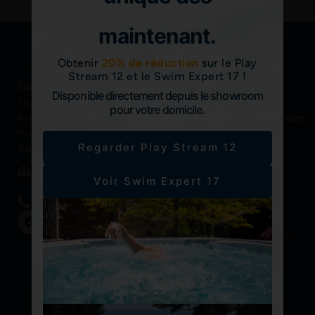
maintenant.
Obtenir
20% de réduction
sur le Play
Stream 12 et le Swim Expert 17 !
Disponible directement depuis le showroom
Oubliez tout ce qui vous
Liens
Plus
pour votre domicile.
entoure pendant un
rapides
d'informations
®
Sundance
Brochures,
moment dans un spa
®
Spas
manuels,
Regarder Play Stream 12
Sundance
.
etc.
Trouver un revendeur
Spas de
ici
Voir Swim Expert 17
natation
Guide
Swimlife
d'achat
+31 (0) 592 703010
F
Y
Notre
Galerie
a
o
philosophie
d'inspiration
c
u
e
t
Trouver un
Vidéos
b
u
distributeur
o
b
o
e
k