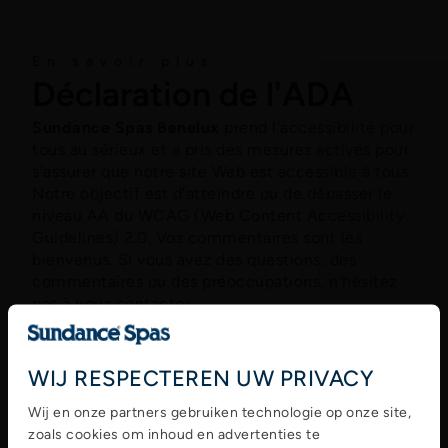
A propos de
En savoir plus
Déclaration de l'ADA
Sundance Spas Benelux
prend l'accessibilité pour
tous au sérieux et a pris des mesures actives pour
s'assurer que notre site Web est accessible à tous.
Notre objectif est d'atteindre ou de dépasser le
niveau AA du WCAG (Web Content Accessibility
Guidelines) 2.0. Vos commentaires sont les
bienvenus. Si vous avez des questions, des
commentaires ou des préoccupations, n'hésitez
pas à
nous
contacter.
WIJ RESPECTEREN UW PRIVACY
Wij en onze partners gebruiken technologie op onze site,
zoals cookies om inhoud en advertenties te