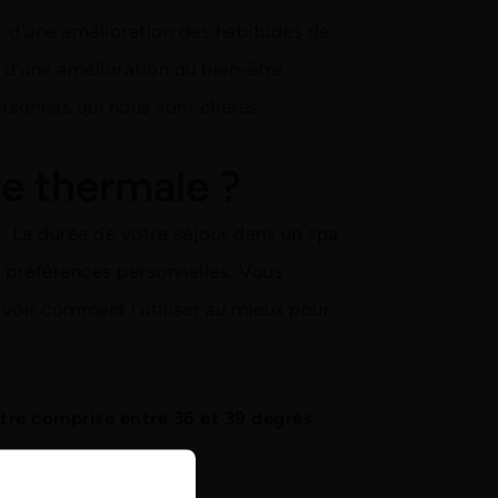
ir d'une amélioration des habitudes de
 d'une amélioration du bien-être
ersonnes qui nous sont chères.
re thermale ?
 La durée de votre séjour dans un spa
s préférences personnelles. Vous
voir comment l'utiliser au mieux pour
être comprise entre 36 et 39 degrés