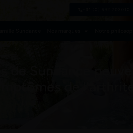
+31 (0) 592 703010
famille Sundance
Nos marques
Notre philosop
 de Sundance peuvent
ymptômes de l'arthrite