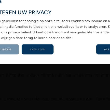
 utilisant les jets. Ce massage doux stimule votre circul
TEREN UW PRIVACY
et de l'eau chaude assouplit les tissus mous, les rend plu
s gebruiken technologie op onze site, zoals cookies om inhoud en a
lement à augmenter la circulation sanguine dans les art
ial media functies te bieden en ons websiteverkeer te analyseren. 
lammations.
 ons privacy beleid. U kunt op elk moment van gedachten verande
ijzigen door terug te keren naar deze site.
LINGEN
AFWIJZEN
ALL
, ce n'est pas seulement votre corps qui a besoin de se 
spa, d'écouter le doux clapotis de l'eau et de respirer le
 de la méditation et de l'eau chaude apaisante pour faire 