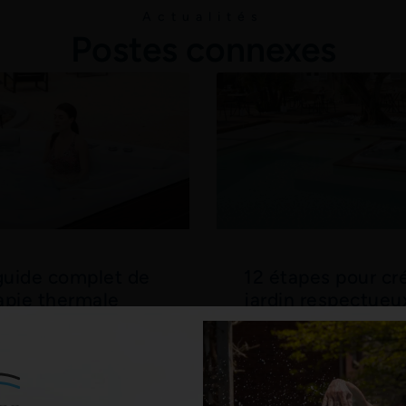
Actualités
Postes connexes
guide complet de
12 étapes pour cr
rapie thermale
jardin respectueux
nature
icile de nier que la
n d'un spa présente de
Ces dernières années, la p
avantages. Que vous
de la construction de jardi
ureux propriétaire d'un
durables et plus respectue