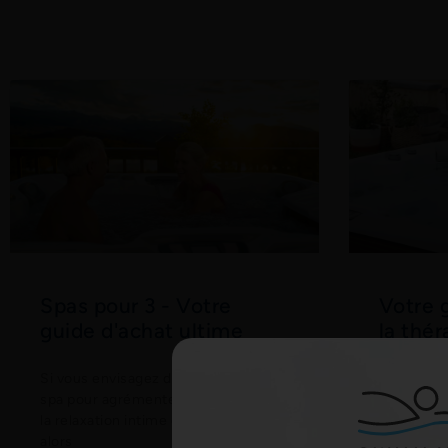
Spas pour 3 - Votre
Votre 
guide d'achat ultime
la thé
Si vous envisagez d'investir dans un
Il est diff
spa pour agrémenter votre jardin de
possessio
la relaxation intime qu'il procure,
nombreux 
alors
soyez l'he