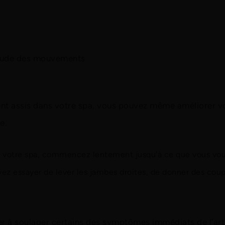
itude des mouvements
ment assis dans votre spa, vous pouvez même améliorer v
e.
s votre
spa, commencez lentement jusqu'à ce que vous vous se
ez essayer de lever les jambes droites, de donner des coup
der à soulager certains des symptômes immédiats de l'art