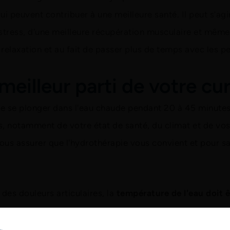
qui peuvent contribuer à une meilleure santé. Il peut s'ag
stress, d'une meilleure récupération musculaire et même
 relaxation et au fait de passer plus de temps avec les p
meilleur parti de votre cu
se plonger dans l'eau chaude pendant 20 à 45 minutes.
, notamment de votre état de santé, du climat et de vo
us assurer que l'hydrothérapie vous convient et pour sa
 des douleurs articulaires, la
température de l'eau doit 