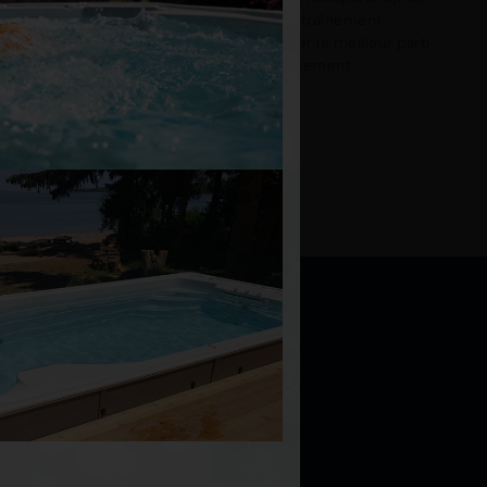
Mais la
des séances d'entraînement
ontable si
intenses. Pour tirer le meilleur parti
de votre investissement
Lire La Suite "
Plus d'informations
Brochures, manuels, etc.
Guide d'achat
Galerie d'inspiration