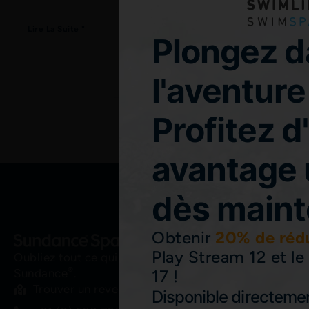
Lire La Suite "
Lire La Suit
Plongez 
l'aventure 
Profitez d
avantage 
dès maint
Obtenir
20% de réd
Play Stream 12 et l
Oubliez tout ce qui vous entoure pendant un moment
®
17 !
Sundance
.
Trouver un revendeur ici
Disponible directemen