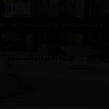
FR
hie
Plus d'informations
Prendre contact
-ils soulager les
 ?