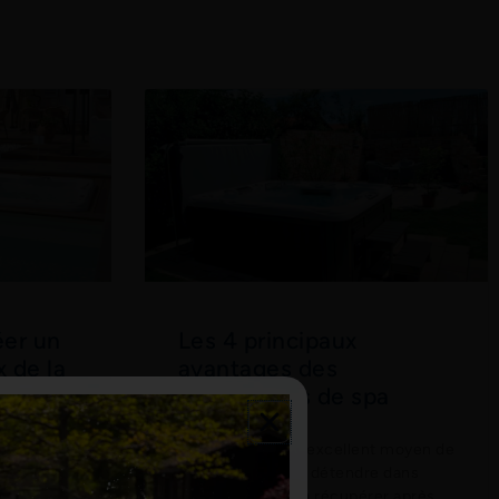
éer un
Les 4 principaux
 de la
avantages des
couvertures de spa
opularité
Les spas sont un excellent moyen de
ns plus
vous aider à vous détendre dans
ux de la
votre routine ou à récupérer après