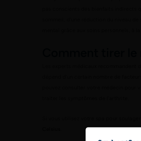
pas conscients des bienfaits indirects 
sommeil, d'une réduction du niveau de 
mental grâce aux soins personnels, à la
Comment tirer le 
Les experts médicaux recommandent de 
dépend d'un certain nombre de facteurs
pouvez consulter votre médecin pour vo
traiter les symptômes de l'arthrite.
Si vous utilisez votre spa pour soulager
Celsius
.