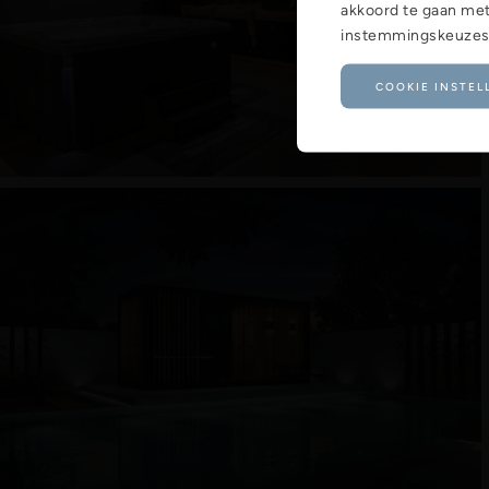
akkoord te gaan met
instemmingskeuzes w
COOKIE INSTEL