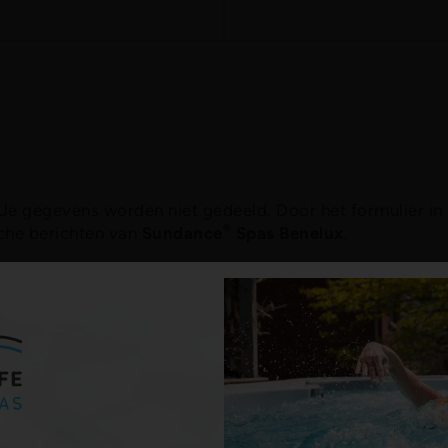
Je gegevens worden niet gedeeld. Door het formulier in 
®
che berichten van
Sundance
Spas Benelux
.
Verzenden