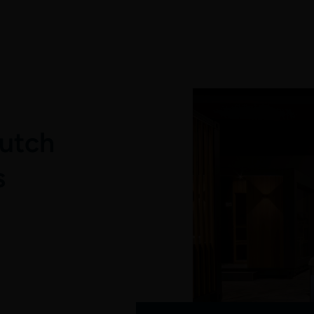
Dutch
s