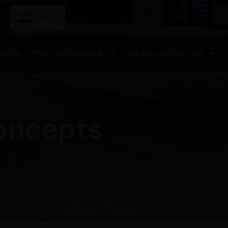
NL
sofie
Meer informatie
Neem contact op
oncepts