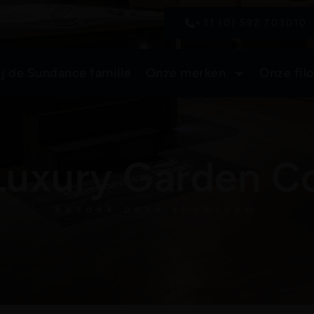
+31 (0) 592 703010
ij de Sundance familie
Onze merken
Onze filo
Luxury Garden C
Bezoek onze showroom