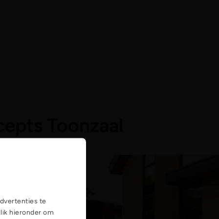
epts Toonzaal
dvertenties te
Klik hieronder om