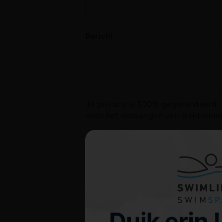
Bericht
Je privacy is 100% gegarandeerd. 
voor het ontvangen van elektronis
Duik erin !