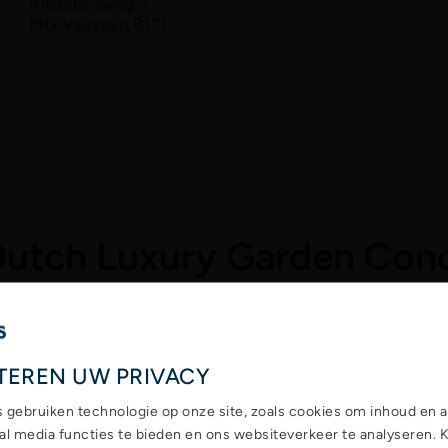
Riezebosweg 7
MG Vaassen,
8171
Dutch Luxury Garden Conc
TEREN UW PRIVACY
s gebruiken technologie op onze site, zoals cookies om inhoud en a
ial media functies te bieden en ons websiteverkeer te analyseren. 