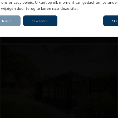
 ons privacy beleid. U kunt op elk moment van gedachten verande
ijzigen door terug te keren naar deze site.
LINGEN
AFWIJZEN
ALL