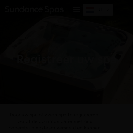
Skip
to
NL
content
Registreer uw spa
Door uw spa of zwemspa te registreren,
wordt de communicatie met ons
ondersteuningsteam versneld en kunnen