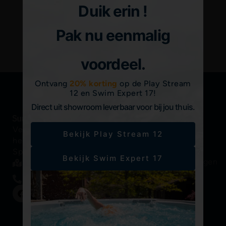
Duik erin !
Pak nu eenmalig
Indienen
voordeel.
Ontvang
20% korting
op de Play Stream
12 en Swim Expert 17!
Direct uit showroom leverbaar voor bij jou thuis.
Vergeet even alles om je
Snelle links
Meer
Bekijk Play Stream 12
®
heen in een Sundance
informatie
®
Sundance
Brochures,
Spa.
Spas
Bekijk Swim Expert 17
handleidingen
Vind hier een dealer
Swimlife
etc.
+31 (0) 592 703010
zwemspa's
Koopgids
F
Y
Onze
a
o
Inspiratie
c
u
filosofie
e
t
galerij
Een dealer
b
u