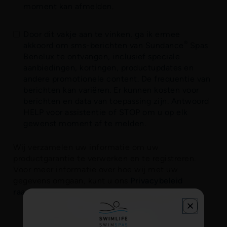
moment kan afmelden.
Door dit vakje aan te vinken, ga ik ermee
®
akkoord om sms-berichten van Sundance
Spas
Benelux te ontvangen, inclusief speciale
aanbiedingen, kortingen, productupdates en
andere promotionele content. De frequentie van
berichten kan variëren. Er kunnen kosten voor
berichten en data van toepassing zijn. Antwoord
HELP voor assistentie of STOP om u op elk
gewenst moment af te melden.
Wij verzamelen uw informatie om uw
productgarantie te verwerken en te registreren.
Voor meer informatie over hoe wij met uw
gegevens omgaan, kunt u ons
Privacybeleid
raadplegen
.