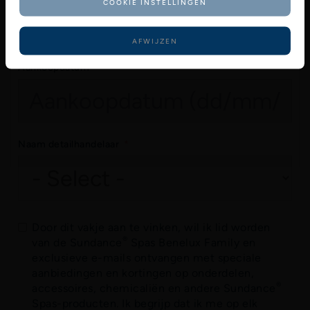
COOKIE INSTELLINGEN
AFWIJZEN
Aankoopdatum
Naam detailhandelaar
Door dit vakje aan te vinken, wil ik lid worden
®
van de Sundance
Spas Benelux Family en
exclusieve e-mails ontvangen met speciale
aanbiedingen en kortingen op onderdelen,
®
accessoires, chemicaliën en andere Sundance
Spas-producten. Ik begrijp dat ik me op elk