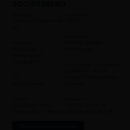
socialiseren
Afmetingen
Volume Spa
234 cm x 254 cm x 86
1533 L
cm
Spa Gewicht
2426 kg. Gevuld
Zitplaatsen
Plaats voor : 6
474 kg. Leeg
Volwassenen
Lounge & zit
Watermanagementsysteem
®
CLEARRAY
Active
™
Oxygen
Schoon Water
Jets
59 Jets Totaal
Systeem
Filtratie
Elektrisch
®
CLEARRAY
UV-C
230 VAC 50 Hz @
Technologie + Filtratie
16A/20A/32A2/3 x 16A
Brochure downloaden