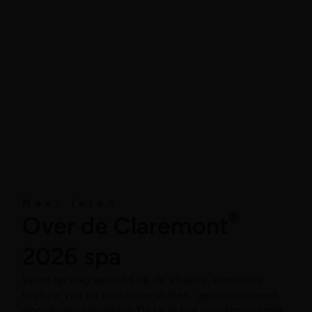
About
Meer leren
®
Over de Claremont
2026 spa
Word op slag verliefd op de strakke, ritmische
textuur van de buitenmeubelen, geaccentueerd
door hoekverlichting. Deze in het oog springende