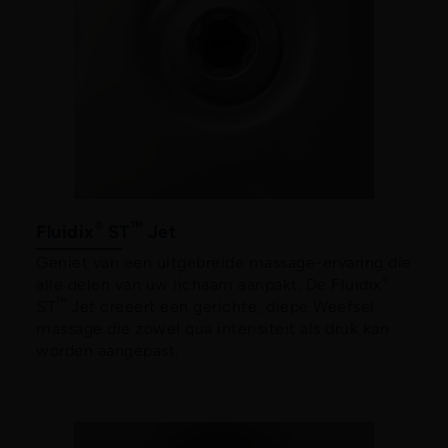
®
™
Fluidix
ST
Jet
Duik erin !
Geniet van een uitgebreide massage-ervaring die
®
alle delen van uw lichaam aanpakt. De Fluidix
Pak nu eenmalig
™
ST
Jet creëert een gerichte, diepe Weefsel
massage die zowel qua intensiteit als druk kan
worden aangepast.
voordeel.
Ontvang
20% korting
op de Play Stream
12 en Swim Expert 17!