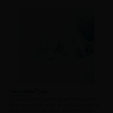
WIJ RESPECTEREN UW PRIVACY
Wij en onze partners gebruiken technologie op onze site,
®
zoals cookies om inhoud en advertenties te
Focus Relief
jets
personaliseren, social media functies te bieden en ons
®
De Focus Relief
Jet brengt een zachte, maar
websiteverkeer te analyseren. Klik hieronder om akkoord
effectieve stroom water en bubbels aan op uw
te gaan met ons privacy beleid. U kunt op elk moment van
drukpunten voor een diepe weefselmassage.
gedachten veranderen en uw instemmingskeuzes