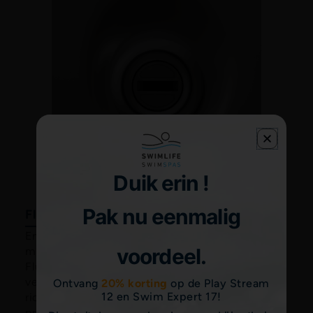
Direct uit showroom leverbaar voor bij jou thuis.
Bekijk Play Stream 12
Bekijk Swim Expert 17
®
™
Fluidix
Reflex
Jet
Ervaar een verkwikkende verlichting van spierpijn
met de Zweedse massagebeweging van de
®
™
Fluidix
Reflex
Jets in uw hot tub. Deze jets zijn
verstelbaar, zodat u ze op uw stijve zones kunt
richten voor verlichting, terwijl u tegelijkertijd
profiteert van een verhoogde bloedsomloop en