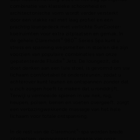
combinatie van klassieke schoonheid en
architectonische vorm wordt verder versterkt
door een vlakke rail met laag profiel en een
prachtig loungedeck met verlichte SunCooler-
koelruimten voor extra zitplaatsen en gemak. In
®
™
de gehele Claremont
980
Series Spa kunt u
stress en spanning wegsmelten in stoelen die zijn
voorzien van populaire combinaties van onze
®
gepatenteerde Fluidix
Jets. De loungezit, die
doet denken aan een luie stoel, is gevormd om uw
lichaam comfortabel te ondersteunen, zodat u
achterover kunt leunen en ontspannen zonder dat
u zich zorgen hoeft te maken dat u ronddrijft.
Terwijl u vermoeide spieren in uw nek, rug,
heupen, polsen, benen en voeten overgeeft, zorgt
een verbazingwekkende massage van het hele
lichaam voor totale ontspanning.
®
In de rest van de Claremont
-spa worden brede
zitplaatsen, geïnspireerd op enkele van onze