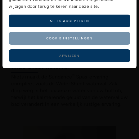
wijzigen door terug te keren naar deze site.
ALLES ACCEPTEREN
COOKIE INSTELLINGEN
AFWIJZEN
Wide-Sheet waterval
®
Niets maakt de Sundance
Spas-ervaring
compleet zoals de Wide-Sheet waterval. Zak
diep weg in het luxueuze water van uw hottub,
terwijl het kalmerende geluid van de waterval uw
bad verandert in een werkelijk rustige ervaring.