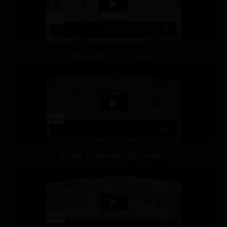
™
Upgraded Accu-Ssage
Broad-coverage leg therapy