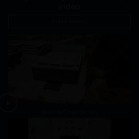
video
Video Galerij
®
Silent Air
Injector Jets