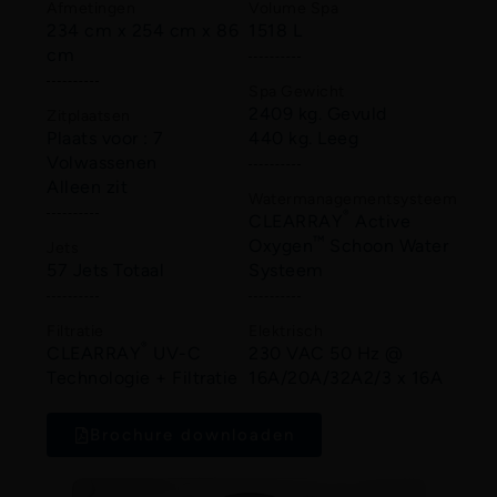
Afmetingen
Volume Spa
234 cm x 254 cm x 86
1518 L
cm
Spa Gewicht
2409 kg. Gevuld
Zitplaatsen
Plaats voor : 7
440 kg. Leeg
Volwassenen
Alleen zit
Watermanagementsysteem
®
CLEARRAY
Active
™
Oxygen
Schoon Water
Jets
57 Jets Totaal
Systeem
Filtratie
Elektrisch
®
CLEARRAY
UV-C
230 VAC 50 Hz @
Technologie + Filtratie
16A/20A/32A2/3 x 16A
Brochure downloaden