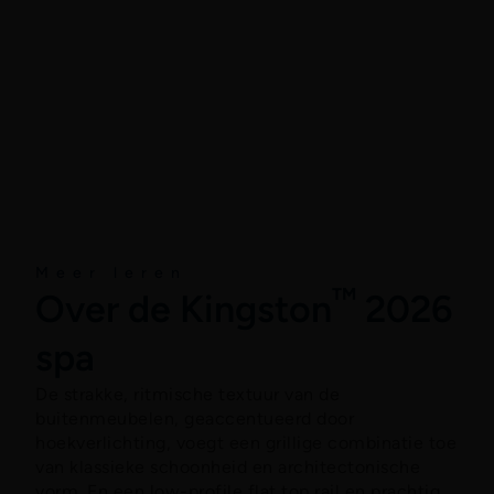
About
Meer leren
™
Over de Kingston
2026
spa
De strakke, ritmische textuur van de
buitenmeubelen, geaccentueerd door
hoekverlichting, voegt een grillige combinatie toe
van klassieke schoonheid en architectonische
vorm. En een low-profile flat top rail en prachtig