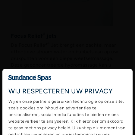
®
Focus Relief
jets
®
De Focus Relief
Jet brengt een zachte, maar
effectieve stroom water en bubbels aan op uw
drukpunten voor een diepe weefselmassage.
Deze geconcentreerde hydromassage kan u
verlichting bieden voor het hele lichaam van
opgebouwde spierspanning, stress en spanning.
WIJ RESPECTEREN UW PRIVACY
Wij en onze partners gebruiken technologie op onze site,
zoals cookies om inhoud en advertenties te
personaliseren, social media functies te bieden en ons
websiteverkeer te analyseren. Klik hieronder om akkoord
te gaan met ons privacy beleid. U kunt op elk moment van
gedachten veranderen en uw instemmingskeuzes