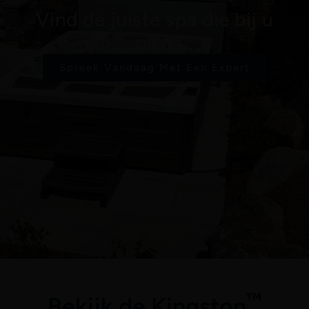
Vind de juiste spa die bij u
past
Spreek Vandaag Met Een Expert
™
Bekijk de Kingston