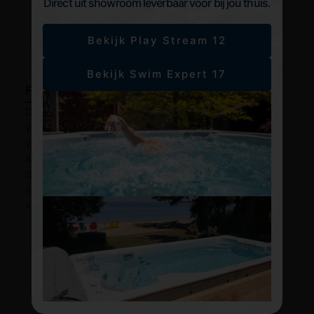
Direct uit showroom leverbaar voor bij jou thuis.
Bekijk Play Stream 12
Bekijk Swim Expert 17
®
™
Fluidix
Nex
Jet
®
™
De Fluidix
Nex
Jet is essentieel voor het
verlichten van spierspanning en stijfheid. Deze
verstelbare jet kan u helpen een meer
aangepaste hydrotherapie-ervaring te creëren
door de spanning in uw nek en de spanning in
andere kleine spieren en gevoelige zenuwen te
verlichten, op basis van uw behoeften.