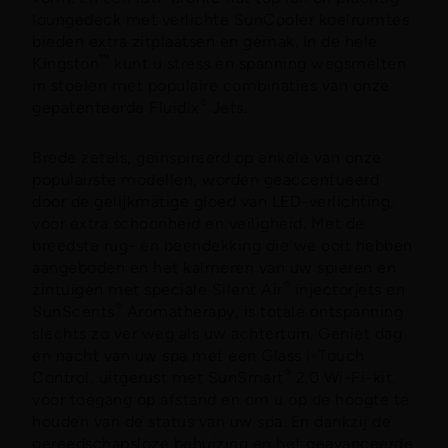
loungedeck met verlichte SunCooler koelruimtes
bieden extra zitplaatsen en gemak. In de hele
™
Kingston
kunt u stress en spanning wegsmelten
in stoelen met populaire combinaties van onze
®
gepatenteerde Fluidix
Jets.
Brede zetels, geïnspireerd op enkele van onze
populairste modellen, worden geaccentueerd
door de gelijkmatige gloed van LED-verlichting,
voor extra schoonheid en veiligheid. Met de
breedste rug- en beendekking die we ooit hebben
aangeboden en het kalmeren van uw spieren en
®
zintuigen met speciale Silent Air
injectorjets en
®
SunScents
Aromatherapy, is totale ontspanning
slechts zo ver weg als uw achtertuin. Geniet dag
en nacht van uw spa met een Glass i-Touch
®
Control, uitgerust met SunSmart
2.0 Wi-Fi-kit,
voor toegang op afstand en om u op de hoogte te
houden van de status van uw spa. En dankzij de
gereedschapsloze behuizing en het geavanceerde