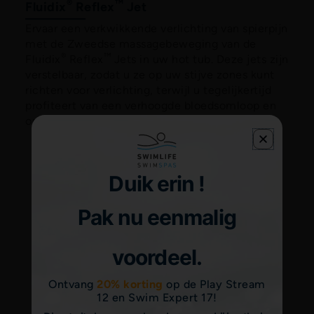
®
™
Fluidix
Reflex
Jet
Ervaar een verkwikkende verlichting van spierpijn
met de Zweedse massagebeweging van de
®
™
Fluidix
Reflex
Jets in uw hot tub. Deze jets zijn
verstelbaar, zodat u ze op uw stijve zones kunt
richten voor verlichting, terwijl u tegelijkertijd
profiteert van een verhoogde bloedsomloop en
ontspanning.
Duik erin !
Pak nu eenmalig
voordeel.
Ontvang
20% korting
op de Play Stream
12 en Swim Expert 17!