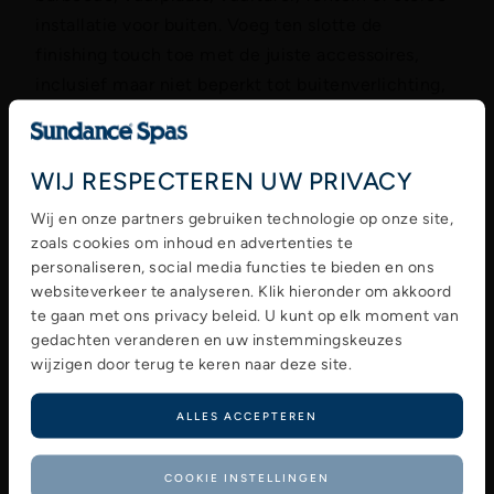
installatie voor buiten. Voeg ten slotte de
finishing touch toe met de juiste accessoires,
inclusief maar niet beperkt tot buitenverlichting,
kussens, dekens, kaarsen, tiki-fakkels en
lichtslingers.
WIJ RESPECTEREN UW PRIVACY
Integreer deze functies op een manier die uw
Wij en onze partners gebruiken technologie op onze site,
leefruimte in de achtertuin voorziet van flow,
zoals cookies om inhoud en advertenties te
balans en functionaliteit.
personaliseren, social media functies te bieden en ons
websiteverkeer te analyseren. Klik hieronder om akkoord
®
te gaan met ons privacy beleid. U kunt op elk moment van
Sundance
Spas Benelux
gedachten veranderen en uw instemmingskeuzes
wijzigen door terug te keren naar deze site.
Is de toevoeging van een buitenspa wat uw
achtertuin nodig heeft? Bezoek uw plaatselijke
ALLES ACCEPTEREN
®
Sundance
Spas-dealer in Nederland
om te kijken
welke spa’s er te koop zijn. De experts van uw
COOKIE INSTELLINGEN
®
lokale Sundance
Spas-dealer en spa-winkel