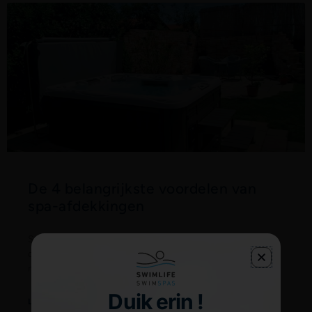
De 4 belangrijkste voordelen van
spa-afdekkingen
Spa’s zijn een geweldige manier om u te helpen
ontspannen in uw drukke routine of om te herstellen
na intensieve training. Om van uw investering
Duik erin !
Lees Meer »