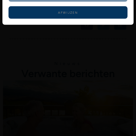
helpen u graag verder.
AFWIJZEN
Nieuws
Verwante berichten