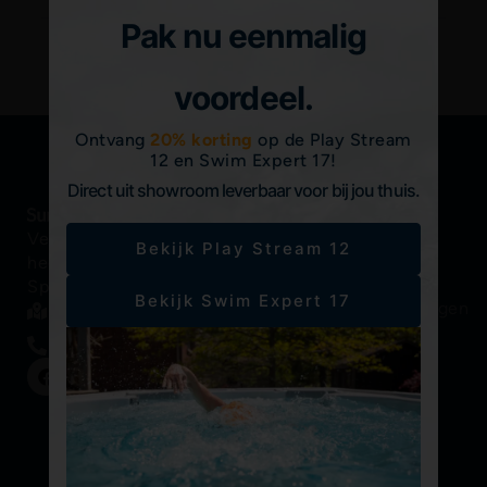
Pak nu eenmalig
voordeel.
Ontvang
20% korting
op de Play Stream
12 en Swim Expert 17!
Direct uit showroom leverbaar voor bij jou thuis.
Vergeet even alles om je
Snelle links
Meer
Bekijk Play Stream 12
®
heen in een Sundance
informatie
®
Sundance
Brochures,
Spa.
Spas
Bekijk Swim Expert 17
handleidingen
Vind hier een dealer
Swimlife
etc.
+31 (0) 592 703010
zwemspa's
Koopgids
F
Y
Onze
a
o
Inspiratie
c
u
filosofie
e
t
galerij
Een dealer
b
u
Video's
o
b
vinden
o
e
k