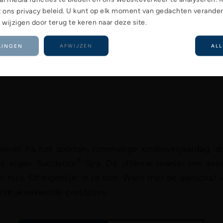
 ons privacy beleid. U kunt op elk moment van gedachten verande
ijzigen door terug te keren naar deze site.
LINGEN
AFWIJZEN
ALL
ieren na het sporten, rommelige kinderverjaardag, 
®
 je eigen Sundance
Spa. De ultieme manier om even 
 huis. Of eigenlijk: in je tuin. Want met de aanschaf
indrukwekkende prestaties.