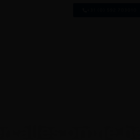
+31 (0) 592 703010
ij de Sundance familie
Onze merken
Onze filo
n alles om je h