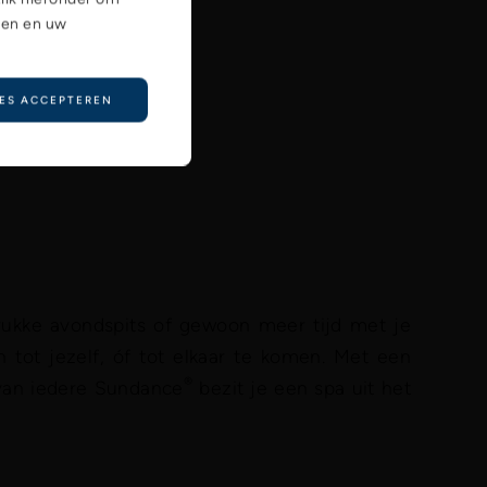
ren en uw
ES ACCEPTEREN
drukke avondspits of gewoon meer tijd met je
tot jezelf, óf tot elkaar te komen. Met een
®
 van iedere Sundance
bezit je een spa uit het