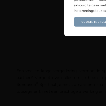
akkoord te gaan met
instemmingskeuzes w
COOKIE INSTEL
Een veel te lange vergadering, vermoeide sp
partner? Vergeet even alles om je heen in
®
Sundance
Spa haal je niet zomaar een spa in
topsegment, met een prachtige afwerking en 