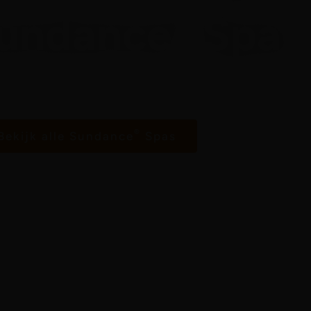
®
Sundance
Spa.
hydrotherapie gewoon in je eigen huis
®
Bekijk alle Sundance
Spas